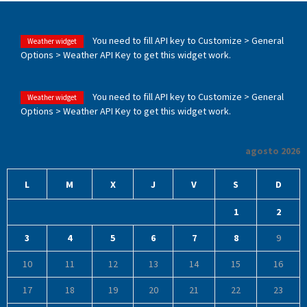
You need to fill API key to Customize > General
Weather widget
Options > Weather API Key to get this widget work.
You need to fill API key to Customize > General
Weather widget
Options > Weather API Key to get this widget work.
agosto 2026
L
M
X
J
V
S
D
1
2
3
4
5
6
7
8
9
10
11
12
13
14
15
16
17
18
19
20
21
22
23