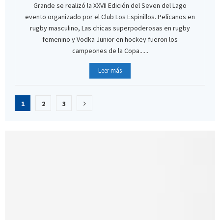
Grande se realizó la XXVII Edición del Seven del Lago
evento organizado por el Club Los Espinillos. Pelícanos en
rugby masculino, Las chicas superpoderosas en rugby
femenino y Vodka Junior en hockey fueron los
campeones de la Copa......
Leer más
Paginación
1
2
3
de
entradas