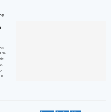
re
a
a
los
l de
del
el
to
 la