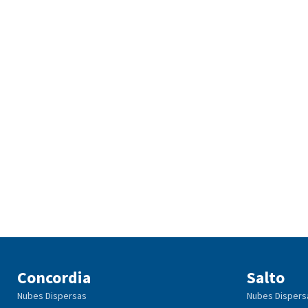
Concordia
Salto
Nubes Dispersas
Nubes Dispers