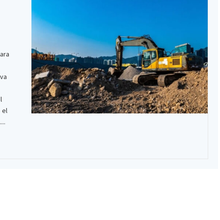
mara
iva
a
l
 el
..