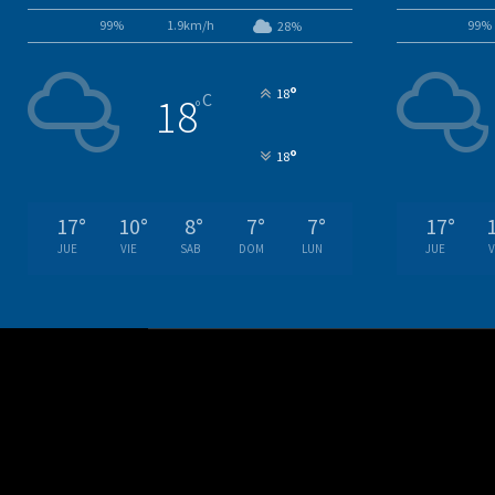
99%
1.9km/h
99%
28%
°
18
C
18
°
°
18
17
°
10
°
8
°
7
°
7
°
17
°
JUE
VIE
SAB
DOM
LUN
JUE
V