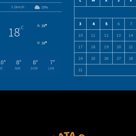
L
M
X
J
V
2.1km/h
28%
3
4
5
6
7
°
18
C
18
°
10
11
12
13
14
°
18
17
18
19
20
21
24
25
26
27
28
10
°
8
°
8
°
7
°
IE
SAB
DOM
LUN
31
« Jul