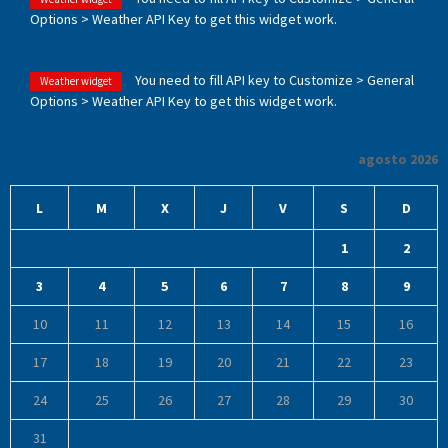
Options > Weather API Key to get this widget work.
You need to fill API key to Customize > General
Weather widget
Options > Weather API Key to get this widget work.
agosto 2026
L
M
X
J
V
S
D
1
2
3
4
5
6
7
8
9
10
11
12
13
14
15
16
17
18
19
20
21
22
23
24
25
26
27
28
29
30
31