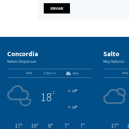
Concordia
Salto
Nubes Dispersas
Muy Nuboso
99%
0.9km/h
99%
49%
°
18
C
18
°
°
18
17
°
10
°
8
°
7
°
7
°
17
°