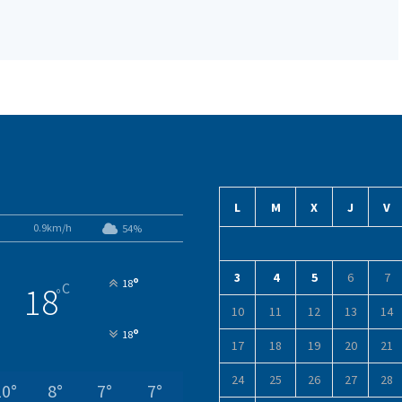
L
M
X
J
V
0.9km/h
54%
3
4
5
6
7
°
18
C
18
°
10
11
12
13
14
°
18
17
18
19
20
21
24
25
26
27
28
10
°
8
°
7
°
7
°