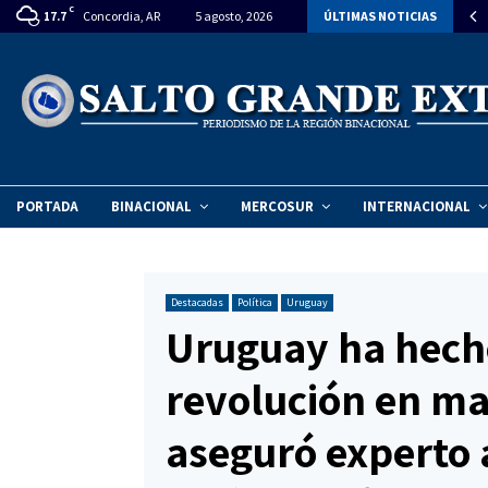
C
rlasur declara de interés el Año Internacional de la…
Concordia, AR
5 agosto, 2026
ÚLTIMAS NOTICIAS
17.7
PORTADA
BINACIONAL
MERCOSUR
INTERNACIONAL
Destacadas
Política
Uruguay
Uruguay ha hech
revolución en ma
aseguró experto 