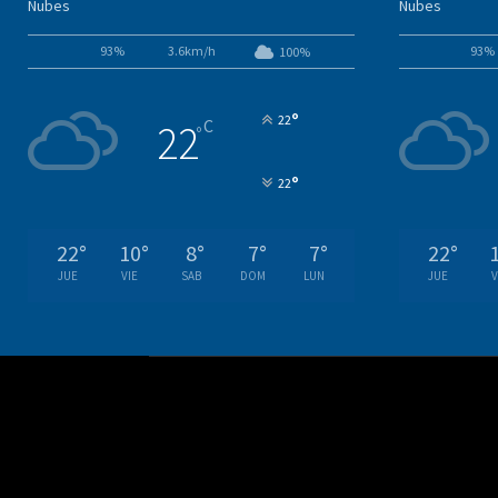
Nubes
Nubes
93%
3.6km/h
93%
100%
°
22
C
22
°
°
22
22
°
10
°
8
°
7
°
7
°
22
°
JUE
VIE
SAB
DOM
LUN
JUE
V