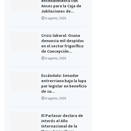
entendimiento con
Anses para la Caja de
Jubilaciones de...
6 agosto, 2026
Crisis laboral: Osuna
denuncia mil despidos
en el sector frigorífico
de Concepción...
6 agosto, 2026
Escándalo: Senador
entrerriano bajo la lupa
por legislar en beneficio
de su...
6 agosto, 2026
El Parlasur declara de
interés el Año
Internacional de la