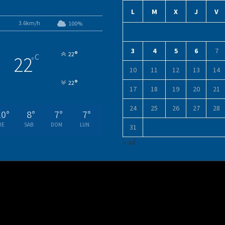
L
M
X
J
V
3.6km/h
100%
3
4
5
6
7
°
22
C
22
°
10
11
12
13
14
°
22
17
18
19
20
21
24
25
26
27
28
10
°
8
°
7
°
7
°
IE
SAB
DOM
LUN
31
« Jul