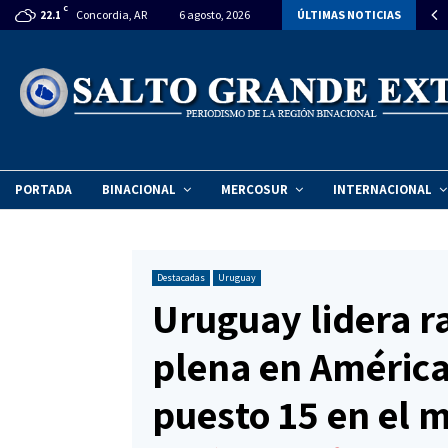
C
itan declarar la emergencia ambiental en el Vertedero Municipal de…
Concordia, AR
6 agosto, 2026
ÚLTIMAS NOTICIAS
22.1
PORTADA
BINACIONAL
MERCOSUR
INTERNACIONAL
Destacadas
Uruguay
Uruguay lidera r
plena en América 
puesto 15 en el