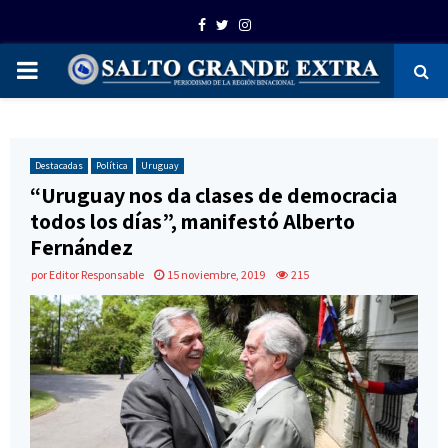
Facebook
Twitter
Instagram
PRIMARY
MENU
Destacadas
Política
Uruguay
“Uruguay nos da clases de democracia
todos los días”, manifestó Alberto
Fernández
por
Editor Responsable
15 noviembre, 2019
215