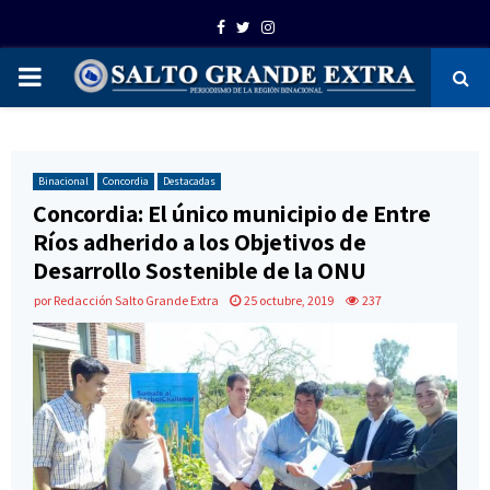
Facebook
Twitter
Instagram
PRIMARY
MENU
Binacional
Concordia
Destacadas
Concordia: El único municipio de Entre
Ríos adherido a los Objetivos de
Desarrollo Sostenible de la ONU
por
Redacción Salto Grande Extra
25 octubre, 2019
237