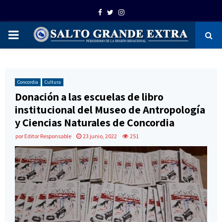
Facebook
Twitter
Instagram
PRIMARY
MENU
Concordia
Cultura
Donación a las escuelas de libro
institucional del Museo de Antropología
y Ciencias Naturales de Concordia
por
Editor Responsable
23 junio, 2022
251