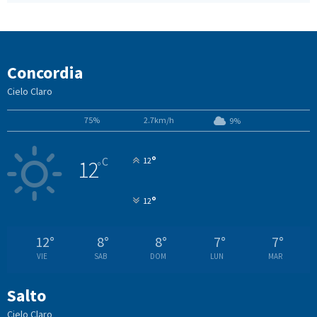
Concordia
Cielo Claro
75%
2.7km/h
9%
°
C
12
12
°
°
12
12
°
8
°
8
°
7
°
7
°
VIE
SAB
DOM
LUN
MAR
Salto
Cielo Claro